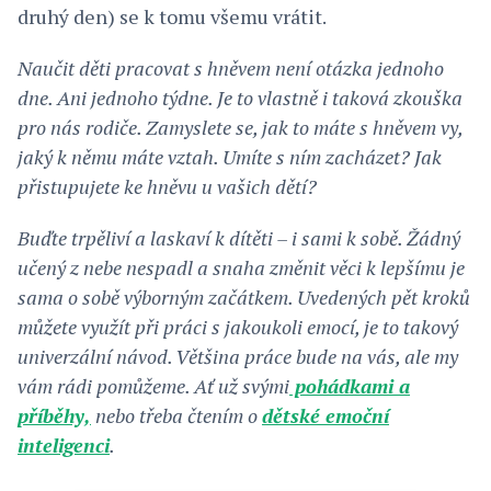
druhý den) se k tomu všemu vrátit.
Naučit děti pracovat s hněvem není otázka jednoho
dne. Ani jednoho týdne. Je to vlastně i taková zkouška
pro nás rodiče. Zamyslete se, jak to máte s hněvem vy,
jaký k němu máte vztah. Umíte s ním zacházet? Jak
přistupujete ke hněvu u vašich dětí?
Buďte trpěliví a laskaví k dítěti – i sami k sobě. Žádný
učený z nebe nespadl a snaha změnit věci k lepšímu je
sama o sobě výborným začátkem. Uvedených pět kroků
můžete využít při práci s jakoukoli emocí, je to takový
univerzální návod. Většina práce bude na vás, ale my
vám rádi pomůžeme. Ať už svými
pohádkami a
příběhy,
nebo třeba čtením o
dětské emoční
inteligenci
.