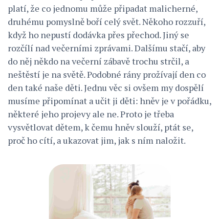
platí, že co jednomu může připadat malicherné,
druhému pomyslně boří celý svět. Někoho rozzuří,
když ho nepustí dodávka přes přechod. Jiný se
rozčílí nad večerními zprávami. Dalšímu stačí, aby
do něj někdo na večerní zábavě trochu strčil, a
neštěstí je na světě. Podobné rány prožívají den co
den také naše děti. Jednu věc si ovšem my dospělí
musíme připomínat a učit ji děti: hněv je v pořádku,
některé jeho projevy ale ne. Proto je třeba
vysvětlovat dětem, k čemu hněv slouží, ptát se,
proč ho cítí, a ukazovat jim, jak s ním naložit.