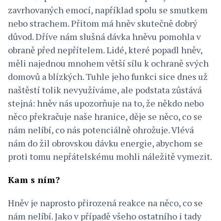
zavrhovaných emocí, například spolu se smutkem
nebo strachem. Přitom má hněv skutečně dobrý
důvod. Dříve nám slušná dávka hněvu pomohla v
obraně před nepřítelem. Lidé, které popadl hněv,
měli najednou mnohem větší sílu k ochraně svých
domovů a blízkých. Tuhle jeho funkci sice dnes už
naštěstí tolik nevyužíváme, ale podstata zůstává
stejná: hněv nás upozorňuje na to, že někdo nebo
něco překračuje naše hranice, děje se něco, co se
nám nelíbí, co nás potenciálně ohrožuje. Vlévá
nám do žil obrovskou dávku energie, abychom se
proti tomu nepřátelskému mohli náležitě vymezit.
Kam s ním?
Hněv je naprosto přirozená reakce na něco, co se
nám nelíbí. Jako v případě všeho ostatního i tady