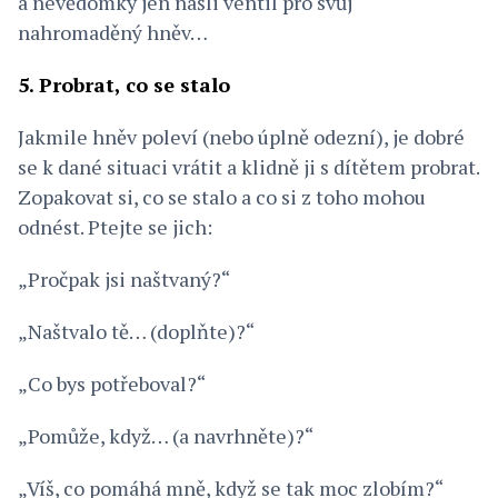
a nevědomky jen našli ventil pro svůj
nahromaděný hněv…
5. Probrat, co se stalo
Jakmile hněv poleví (nebo úplně odezní), je dobré
se k dané situaci vrátit a klidně ji s dítětem probrat.
Zopakovat si, co se stalo a co si z toho mohou
odnést. Ptejte se jich:
„Pročpak jsi naštvaný?“
„Naštvalo tě… (doplňte)?“
„Co bys potřeboval?“
„Pomůže, když… (a navrhněte)?“
„Víš, co pomáhá mně, když se tak moc zlobím?“