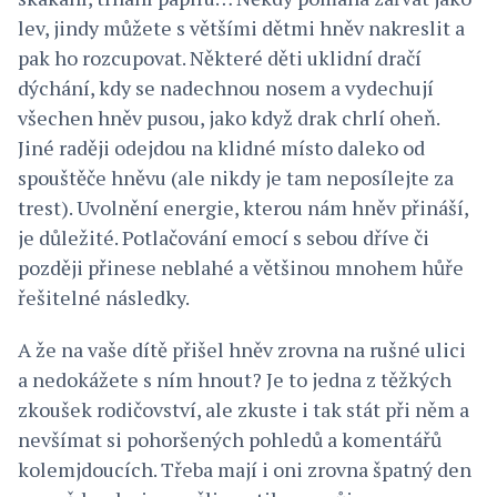
lev, jindy můžete s většími dětmi hněv nakreslit a
pak ho rozcupovat. Některé děti uklidní dračí
dýchání, kdy se nadechnou nosem a vydechují
všechen hněv pusou, jako když drak chrlí oheň.
Jiné raději odejdou na klidné místo daleko od
spouštěče hněvu (ale nikdy je tam neposílejte za
trest). Uvolnění energie, kterou nám hněv přináší,
je důležité. Potlačování emocí s sebou dříve či
později přinese neblahé a většinou mnohem hůře
řešitelné následky.
A že na vaše dítě přišel hněv zrovna na rušné ulici
a nedokážete s ním hnout? Je to jedna z těžkých
zkoušek rodičovství, ale zkuste i tak stát při něm a
nevšímat si pohoršených pohledů a komentářů
kolemjdoucích. Třeba mají i oni zrovna špatný den