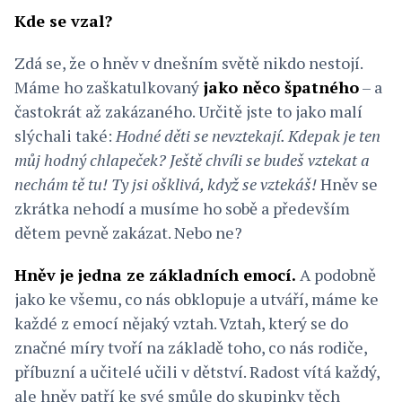
Kde se vzal?
Zdá se, že o hněv v dnešním světě nikdo nestojí.
Máme ho zaškatulkovaný
jako něco špatného
– a
častokrát až zakázaného. Určitě jste to jako malí
slýchali také:
Hodné děti se nevztekají. Kdepak je ten
můj hodný chlapeček? Ještě chvíli se budeš vztekat a
nechám tě tu!
Ty jsi ošklivá, když se vztekáš!
Hněv se
zkrátka nehodí a musíme ho sobě a především
dětem pevně zakázat. Nebo ne?
Hněv je jedna ze základních emocí.
A podobně
jako ke všemu, co nás obklopuje a utváří, máme ke
každé z emocí nějaký vztah. Vztah, který se do
značné míry tvoří na základě toho, co nás rodiče,
příbuzní a učitelé učili v dětství. Radost vítá každý,
ale hněv patří ke své smůle do skupinky těch