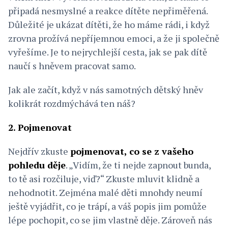
připadá nesmyslné a reakce dítěte nepřiměřená.
Důležité je ukázat dítěti, že ho máme rádi, i když
zrovna prožívá nepříjemnou emoci, a že ji společně
vyřešíme. Je to nejrychlejší cesta, jak se pak dítě
naučí s hněvem pracovat samo.
Jak ale začít, když v nás samotných dětský hněv
kolikrát rozdmýchává ten náš?
2. Pojmenovat
Nejdřív zkuste
pojmenovat, co se z vašeho
pohledu děje
. „Vidím, že ti nejde zapnout bunda,
to tě asi rozčiluje, viď?“ Zkuste mluvit klidně a
nehodnotit. Zejména malé děti mnohdy neumí
ještě vyjádřit, co je trápí, a váš popis jim pomůže
lépe pochopit, co se jim vlastně děje. Zároveň nás