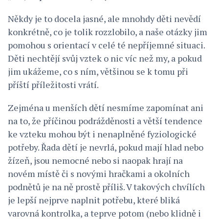
Někdy je to docela jasné, ale mnohdy děti nevědí
konkrétně, co je tolik rozzlobilo, a naše otázky jim
pomohou s orientací v celé té nepříjemné situaci.
Děti nechtějí svůj vztek o nic víc než my, a pokud
jim ukážeme, co s ním, většinou se k tomu při
příští příležitosti vrátí.
Zejména u menších dětí nesmíme zapomínat ani
na to, že příčinou podrážděnosti a větší tendence
ke vzteku mohou být i nenaplněné fyziologické
potřeby. Řada dětí je nevrlá, pokud mají hlad nebo
žízeň, jsou nemocné nebo si naopak hrají na
novém místě či s novými hračkami a okolních
podnětů je na ně prostě příliš. V takových chvílích
je lepší nejprve naplnit potřebu, které bliká
varovná kontrolka, a teprve potom (nebo klidně i