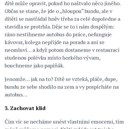
dítě může opravit, pokud ho naštvalo něco jiného.
Občas se stane, že jde o „hloupou“ bundu, ale v
dítěti se nastřádal hněv třeba za celé dopoledne a
stavidla se protrhla. Děje se to i nám dospělým:
ráno nestihneme autobus do práce, nefunguje
kávovar, kolega nepřijde na poradu a ani se
neomluví… a když potom dostaneme v restauraci
studenou polévku místo horkého vývaru,
bouchneme jako papiňák.
Jenomže… jak na to? Dítě se vzteká, pláče, dupe,
bundu ze sebe shodilo na zem a vy pospícháte na
autobus…
3. Zachovat klid
Čím víc se necháme unést vlastními emocemi, tím