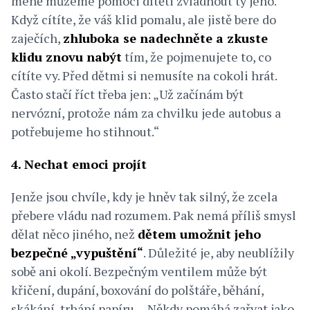
méně můžeme pomoci dítěti zvládnout ty jeho.
Když cítíte, že váš klid pomalu, ale jistě bere do
zaječích,
zhluboka se nadechněte a zkuste
klidu znovu nabýt
tím, že pojmenujete to, co
cítíte vy. Před dětmi si nemusíte na cokoli hrát.
Často stačí říct třeba jen: „Už začínám být
nervózní, protože nám za chvilku jede autobus a
potřebujeme ho stihnout.“
4. Nechat emoci projít
Jenže jsou chvíle, kdy je hněv tak silný, že zcela
přebere vládu nad rozumem. Pak nemá příliš smysl
dělat něco jiného, než
dětem umožnit jeho
bezpečné „vypuštění“
. Důležité je, aby neublížily
sobě ani okolí. Bezpečným ventilem může být
křičení, dupání, boxování do polštáře, běhání,
skákání, trhání papíru… Někdy pomáhá zařvat jako