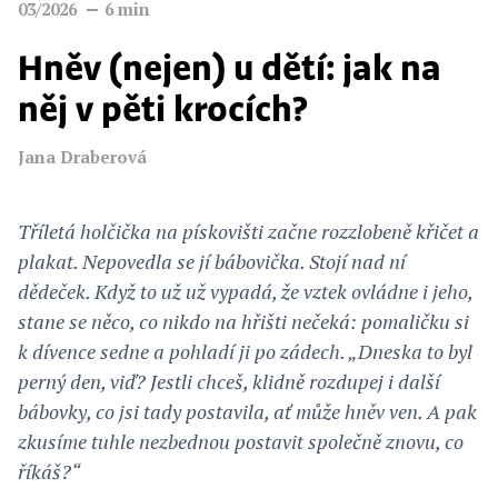
03/2026
6
min
Hněv (nejen) u dětí: jak na
něj v pěti krocích?
Jana Draberová
Tříletá holčička na pískovišti začne rozzlobeně křičet a
plakat. Nepovedla se jí bábovička. Stojí nad ní
dědeček. Když to už už vypadá, že vztek ovládne i jeho,
stane se něco, co nikdo na hřišti nečeká: pomaličku si
k dívence sedne a pohladí ji po zádech. „Dneska to byl
perný den, viď? Jestli chceš, klidně rozdupej i další
bábovky, co jsi tady postavila, ať může hněv ven. A pak
zkusíme tuhle nezbednou postavit společně znovu, co
říkáš?“