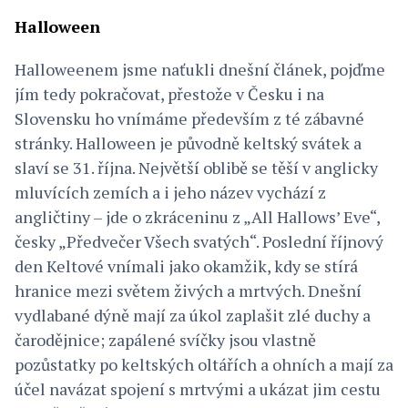
Halloween
Halloweenem jsme naťukli dnešní článek, pojďme
jím tedy pokračovat, přestože v Česku i na
Slovensku ho vnímáme především z té zábavné
stránky. Halloween je původně keltský svátek a
slaví se 31. října. Největší oblibě se těší v anglicky
mluvících zemích a i jeho název vychází z
angličtiny – jde o zkráceninu z „All Hallows’ Eve“,
česky „Předvečer Všech svatých“. Poslední říjnový
den Keltové vnímali jako okamžik, kdy se stírá
hranice mezi světem živých a mrtvých. Dnešní
vydlabané dýně mají za úkol zaplašit zlé duchy a
čarodějnice; zapálené svíčky jsou vlastně
pozůstatky po keltských oltářích a ohních a mají za
účel navázat spojení s mrtvými a ukázat jim cestu