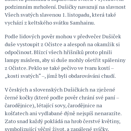
podzimním mrholení. Dušičky navazují na slavnost
Všech svatých slavenou 1. listopadu, která také
vychází z keltského svátku Samhainu.
Podle lidových pověr mohou v předvečer Dušiček
duše vystoupit z Očistce a alespoň na okamžik si
odpočinout. Blízcí všech hříšníků proto plnili
lampy máslem, aby si duše mohly ošetřit spáleniny
z Očistce. Peklo se také pečivo ve tvaru kostí –
„kosti svatých“ –, jímž byli obdarováváni chudí.
V českých a slovenských Dušičkách na zježené
černé kočky (které podle pověr chrání své paní –
čarodějnice), létající sovy, čarodějnice na
košťatech ani vydlabané dýně nejspíš nenarazíte.
Zato snad každý pokládá na hrob čerstvé květiny,
symbolizující věčný život, a zapálené svíčky,