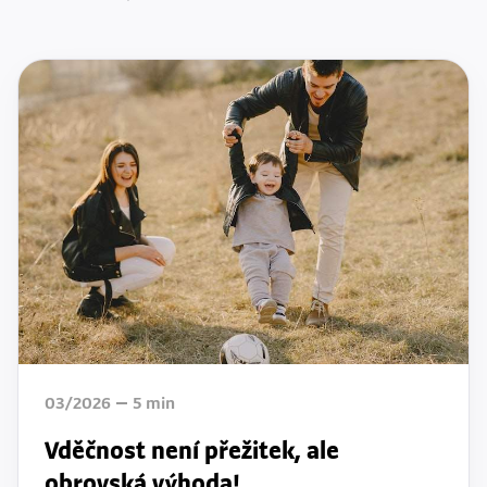
03/2026
5
min
Vděčnost není přežitek, ale
obrovská výhoda!