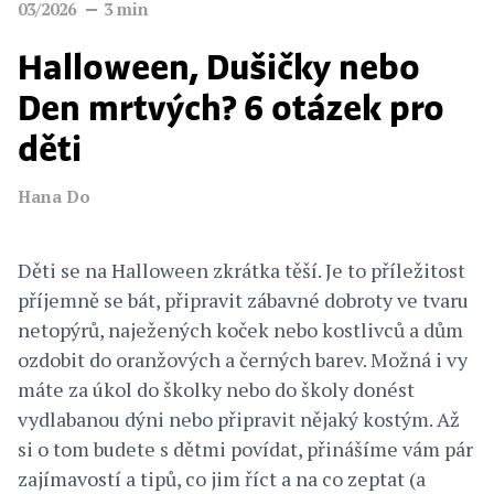
03/2026
3
min
Halloween, Dušičky nebo
Den mrtvých? 6 otázek pro
děti
Hana Do
Děti se na Halloween zkrátka těší. Je to příležitost
příjemně se bát, připravit zábavné dobroty ve tvaru
netopýrů, naježených koček nebo kostlivců a dům
ozdobit do oranžových a černých barev. Možná i vy
máte za úkol do školky nebo do školy donést
vydlabanou dýni nebo připravit nějaký kostým. Až
si o tom budete s dětmi povídat, přinášíme vám pár
zajímavostí a tipů, co jim říct a na co zeptat (a