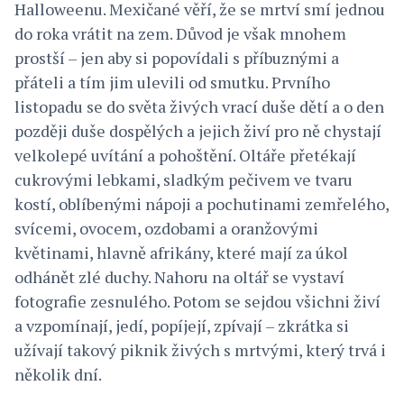
Halloweenu. Mexičané věří, že se mrtví smí jednou
do roka vrátit na zem. Důvod je však mnohem
prostší – jen aby si popovídali s příbuznými a
přáteli a tím jim ulevili od smutku. Prvního
listopadu se do světa živých vrací duše dětí a o den
později duše dospělých a jejich živí pro ně chystají
velkolepé uvítání a pohoštění. Oltáře přetékají
cukrovými lebkami, sladkým pečivem ve tvaru
kostí, oblíbenými nápoji a pochutinami zemřelého,
svícemi, ovocem, ozdobami a oranžovými
květinami, hlavně afrikány, které mají za úkol
odhánět zlé duchy. Nahoru na oltář se vystaví
fotografie zesnulého. Potom se sejdou všichni živí
a vzpomínají, jedí, popíjejí, zpívají – zkrátka si
užívají takový piknik živých s mrtvými, který trvá i
několik dní.