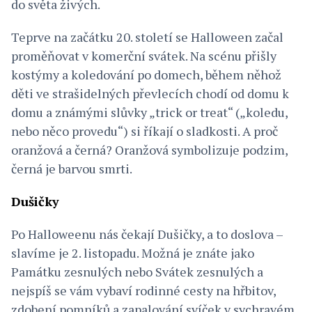
do světa živých.
Teprve na začátku 20. století se Halloween začal
proměňovat v komerční svátek. Na scénu přišly
kostýmy a koledování po domech, během něhož
děti ve strašidelných převlecích chodí od domu k
domu a známými slůvky „trick or treat“ („koledu,
nebo něco provedu“) si říkají o sladkosti. A proč
oranžová a černá? Oranžová symbolizuje podzim,
černá je barvou smrti.
Dušičky
Po Halloweenu nás čekají Dušičky, a to doslova –
slavíme je 2. listopadu. Možná je znáte jako
Památku zesnulých nebo Svátek zesnulých a
nejspíš se vám vybaví rodinné cesty na hřbitov,
zdobení pomníků a zapalování svíček v sychravém