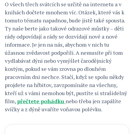
O všech třech svátcích se určitě na internetu a v
knihách dočtete mnohem víc. Otázek, které vás k
tomuto tématu napadnou, bude jistě také spousta.
Ty naše berte jako takové odrazové můstky – děti
rády odpovídají a rády se dozvídají nové a nové
informace. Je jen na nás, abychom v nich tu
úžasnou zvědavost podpořili. A nemusíte při tom
vydlabávat dýni nebo vymýšlet čarodějnický
kostým, pokud se vám zrovna po dlouhém
pracovním dni nechce. Stačí, když se spolu někdy
projdete na hřbitov, zavzpomínáte na všechny,
kteří už s vámi nemohou být, pustíte si strašidelný
film,
přečtete pohádku
nebo třeba jen zapálíte
svíčky a z dýně uvaříte voňavou polévku.